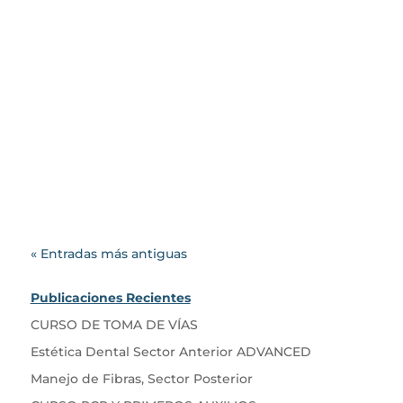
Blog Cotachira
El Od. Juan Palli @od.palli, tiene
el gusto de invitarte a nutrir tus
conocimientos en estética
dental sector...
« Entradas más antiguas
Publicaciones Recientes
CURSO DE TOMA DE VÍAS
Estética Dental Sector Anterior ADVANCED
Manejo de Fibras, Sector Posterior