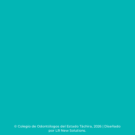
0276 - 356.39.76
0424 - 720.72.72
Correo
odontotachira@gmail.com
Redes Sociales
Ubicanos en
Urb. Mérida, avenida oriental con calle 6 #
2-36. San Cristóbal, Estado Táchira.
© Colegio de Odontólogos del Estado Táchira, 2026 | Diseñado
por
LR New Solutions.