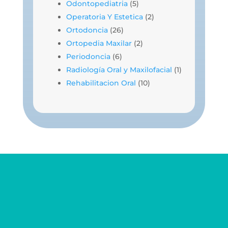
Odontopediatria
(5)
Operatoria Y Estetica
(2)
Ortodoncia
(26)
Ortopedia Maxilar
(2)
Periodoncia
(6)
Radiología Oral y Maxilofacial
(1)
Rehabilitacion Oral
(10)
Teléfonos
0276 - 356.39.76
0424 - 720.72.72