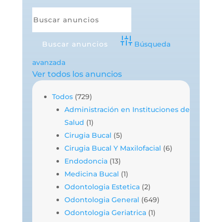
Búsqueda
avanzada
Ver todos los anuncios
Todos
(729)
Administración en Instituciones de
Salud
(1)
Cirugia Bucal
(5)
Cirugia Bucal Y Maxilofacial
(6)
Endodoncia
(13)
Medicina Bucal
(1)
Odontologia Estetica
(2)
Odontologia General
(649)
Odontologia Geriatrica
(1)