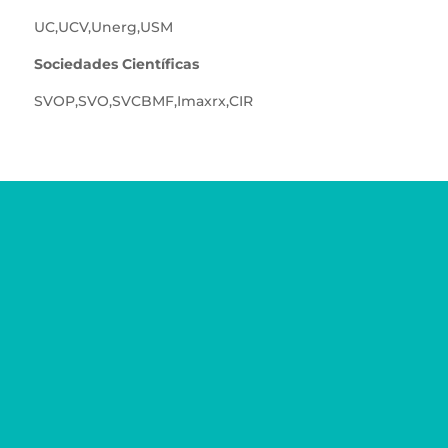
UC
,
UCV
,
Unerg
,
USM
Sociedades Científicas
SVOP
,
SVO
,
SVCBMF
,
Imaxrx
,
CIR
Teléfonos
0276 - 356.39.76
0424 - 720.72.72
Correo
odontotachira@gmail.com
Redes Sociales