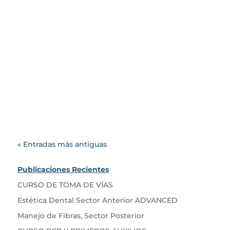
Blog Cotachira
El Od. Juan Palli @od.palli, tiene
el gusto de invitarte a nutrir tus
conocimientos en estética
dental sector...
« Entradas más antiguas
Publicaciones Recientes
CURSO DE TOMA DE VÍAS
Estética Dental Sector Anterior ADVANCED
Manejo de Fibras, Sector Posterior