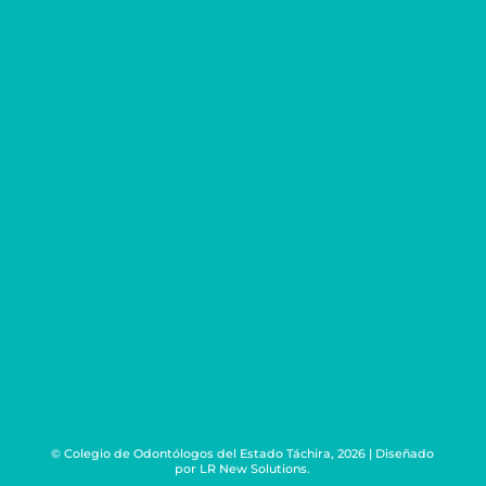
0276 - 356.39.76
0424 - 720.72.72
Correo
odontotachira@gmail.com
Redes Sociales
Ubicanos en
Urb. Mérida, avenida oriental con calle 6 #
2-36. San Cristóbal, Estado Táchira.
© Colegio de Odontólogos del Estado Táchira, 2026 | Diseñado
por
LR New Solutions.