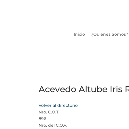
Inicio
¿Quienes Somos?
Acevedo Altube Iris
Volver al directorio
Nro. C.O.T.
896
Nro. del C.O.V.