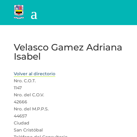
Velasco Gamez Adriana
Isabel
Volver al directorio
Nro. C.O.T.
1147
Nro. del C.O.V.
42666
Nro. del M.P.P.S.
44657
Ciudad
San Cristóbal
Teléfono del Consultorio