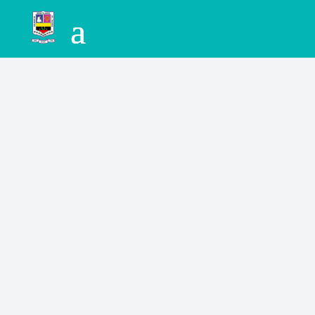
DIRECTORIO DE
ODONTOLOGOS
Búsqueda avanzada
Directorio
Ver todos los anuncios
Todos
(729)
Administración en Instituciones de Salud
(1)
Cirugia Bucal
(5)