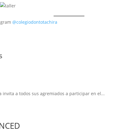
tagram
@colegiodontotachira
s
invita a todos sus agremiados a participar en el...
VANCED