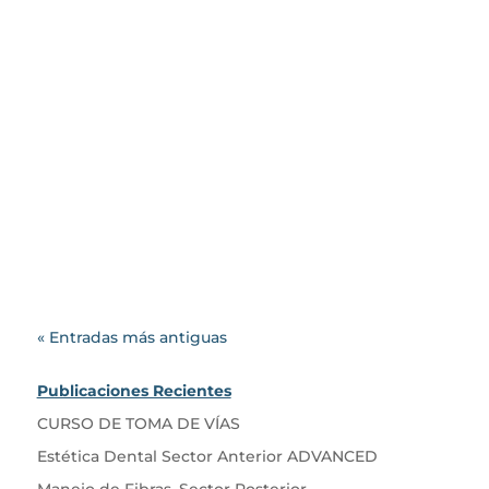
Blog Cotachira
El Od. Juan Palli @od.palli, tiene
el gusto de invitarte a nutrir tus
conocimientos en estética
dental sector...
« Entradas más antiguas
Publicaciones Recientes
CURSO DE TOMA DE VÍAS
Estética Dental Sector Anterior ADVANCED
Manejo de Fibras, Sector Posterior