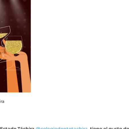
ra
 Estado Táchira
@colegiodontotachira
tiene el gusto d