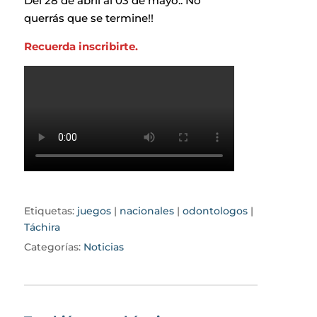
Del 28 de abril al 03 de mayo.. No
querrás que se termine!!
Recuerda inscribirte.
Etiquetas:
juegos
|
nacionales
|
odontologos
|
Táchira
Categorías:
Noticias