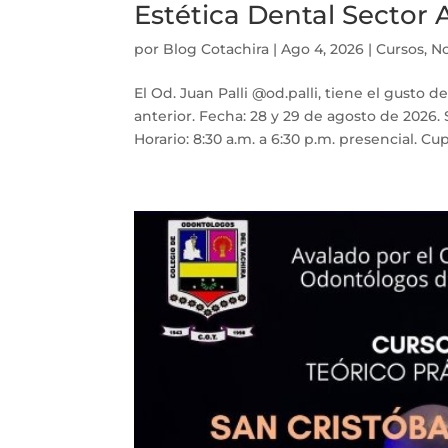
Estética Dental Secto
por
Blog Cotachira
|
Ago 4, 2026
|
Cursos
,
No
El Od. Juan Palli @od.palli, tiene el gusto d
anterior. Fecha: 28 y 29 de agosto de 2026. 
Horario: 8:30 a.m. a 6:30 p.m. presencial. Cup