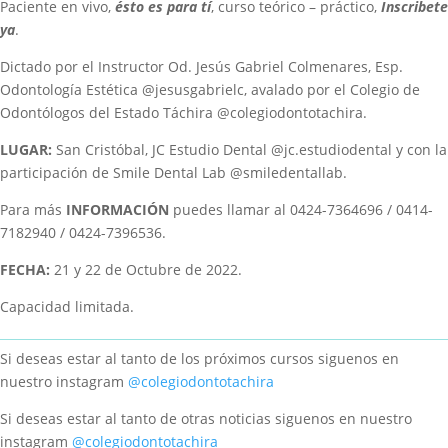
Paciente en vivo,
ésto es para tí
, curso teórico – práctico,
Inscribete
ya
.
Dictado por el Instructor Od. Jesús Gabriel Colmenares, Esp.
Odontología Estética @jesusgabrielc, avalado por el Colegio de
Odontólogos del Estado Táchira @colegiodontotachira.
LUGAR:
San Cristóbal, JC Estudio Dental @jc.estudiodental y con la
participación de Smile Dental Lab @smiledentallab.
Para más
INFORMACIÓN
puedes llamar al 0424-7364696 / 0414-
7182940 / 0424-7396536.
FECHA:
21 y 22 de Octubre de 2022.
Capacidad limitada.
Si deseas estar al tanto de los próximos cursos siguenos en
nuestro instagram
@colegiodontotachira
Si deseas estar al tanto de otras noticias siguenos en nuestro
instagram
@colegiodontotachira