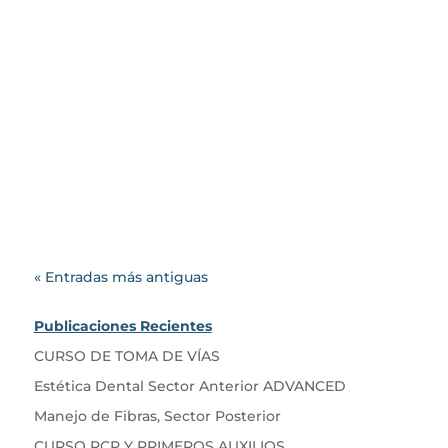
Blog Cotachira
El Od. Juan Palli @od.palli, tiene
el gusto de invitarte a nutrir tus
conocimientos en estética
dental sector...
« Entradas más antiguas
Publicaciones Recientes
CURSO DE TOMA DE VÍAS
Estética Dental Sector Anterior ADVANCED
Manejo de Fibras, Sector Posterior
CURSO RCP Y PRIMEROS AUXILIOS